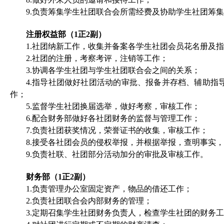
9.
负责筹集学生社团联合会所需经费及协助学生社团筹集
注册权益部（
1
正
2
副）
1.
社团纳新工作，收集并备案各学生社团会员花名册及指
2.
社团的注册，考察考评，注销等工作；
3.
协调各学生社团与学生社团联合会之间的关系；
4.
指导社团做好社团活动的审批、报备并存档、辅助指
作；
5.
监督学生社团换届选举，做好考察，审核工作；
6.
配合财务部做好各社团财务的监督与管理工作；
7.
负责社团获奖情况，荣誉证书的收集，审核工作；
8.
接受各社团会员的侵权举报，并根据举报，查明事实，
9.
负责社联、社团部分活动加分的审批及审核工作。
财务部（
1
正
2
副）
1.
负责管理办公室固定资产，物品的借还工作；
2.
负责社团联合会内部财务的管理；
3.
定期召集学生社团财务负责人，检查学生社团的财务工