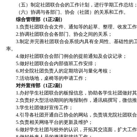
（五）制定社团联合会的工作计划，进行学期工作总结
（六）协调与各部门、协会（社团）的关系和工作。
综合管理部（
1
正
2
副）
1.
负责社团联合会文件、通知等的起草、整理、收发工作
2.
协调社团联合会各部门、协会之间的关系；
3.
制定并完善社团联合会系统内具有全局性、基础性的
率。
4.
做好社团联合会部门例会的提前通知及会议记录；
5.
做好社团联合会内部值班工作安排；
6.
对全院社团负责人的定期培训与量化考核；
7.
活动场地，桌椅等的申请工作；
对外宣传部（
1
正
2
副）
1.
办好学生社团联合的板报信息，协助各学生社团做好其
2.
负责好大型活动期间的海报制作，通讯稿撰写，微信推
3.
学生社团做好宣传工作；
4.
引导各社团开通自己协会的网站，负责填充院社团联合
5.
负责相关网络平台的更新及维护；
6.
做好学生社团与校外的认识，开拓其交流面，扩大工作
8.
做好外来人员的邀请和接待工作；