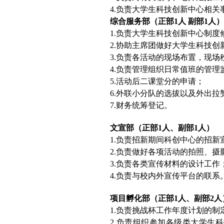
4.
负责大学生科技创新中心相关
综合服务部（正部
1
人 副部
1
人
1.
负责大学生科技创新中心制度
2.
协助主席团做好大学生科技创
3.
负责各活动的现场布置，现场
4.
负责管理组织日常值班的管理
5.
活动后二课堂分的申请；
6.
外联小分队的选拔以及外出拉
7.
财务统筹登记。
文宣部（正部
1
人、副部
1
人）
1.
负责招新期间科创中心的招新
2.
负责做好各项活动的拍照、摄
3.
负责各类宣传材料的设计工作
4.
负责与校内外宣传平台的联系
项目孵化部（正部
1
人、副部
2
人
1.
负责挑战杯工作年度计划的制
2.
负责组织参加各级类大学生科